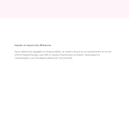
Inclusion et respect des différences
Nous valorisons la singularité de chaque individu, en tenant compte de sa neurodiversité et de son
rythme d'apprentissage, pour offrir un espace respectueux où chacun, neurotypique ou
neurodivergent, peut développer pleinement son potentiel.