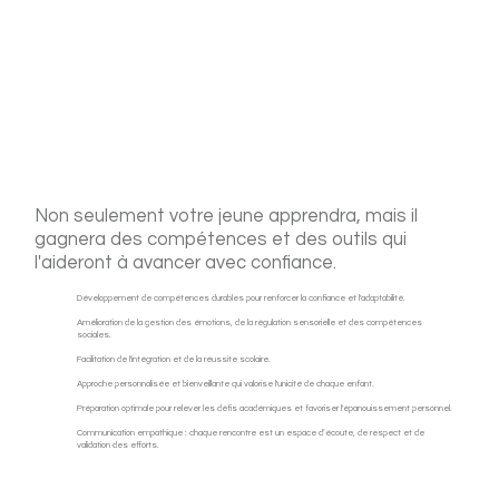
Non seulement votre jeune apprendra, mais il
gagnera des compétences et des outils qui
l'aideront à avancer avec confiance.
Développement de compétences durables pour renforcer la confiance et l'adaptabilité.
Amélioration de la gestion des émotions, de la régulation sensorielle et des compétences
sociales.
Facilitation de l'intégration et de la réussite scolaire.
Approche personnalisée et bienveillante qui valorise l'unicité de chaque enfant.
Préparation optimale pour relever les défis académiques et favoriser l'épanouissement personnel.
Communication empathique : chaque rencontre est un espace d’écoute, de respect et de
validation des efforts.