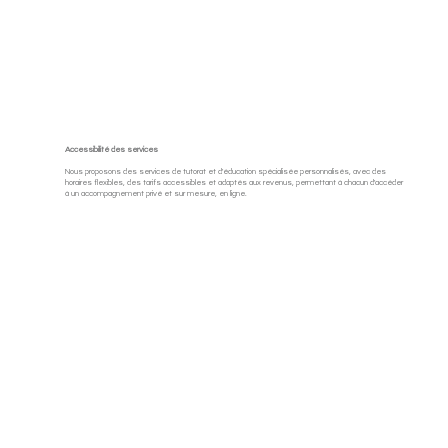
Accessibilité des services
Nous proposons des services de tutorat et d'éducation spécialisée personnalisés, avec des
horaires flexibles, des tarifs accessibles et adaptés aux revenus, permettant à chacun d'accéder
à un accompagnement privé et sur mesure, en ligne.