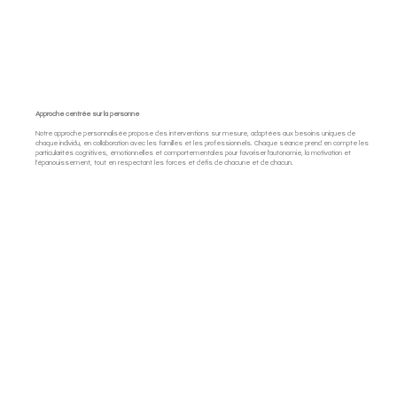
Approche centrée sur la personne
Notre approche personnalisée propose des interventions sur mesure, adaptées aux besoins uniques de
chaque individu, en collaboration avec les familles et les professionnels. Chaque séance prend en compte les
particularités cognitives, émotionnelles et comportementales pour favoriser l'autonomie, la motivation et
l'épanouissement, tout en respectant les forces et défis de chacune et de chacun.