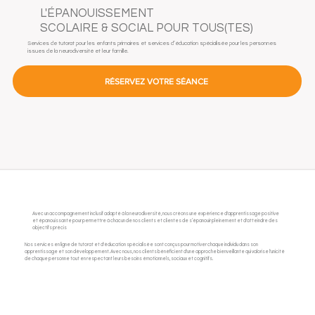
L'ÉPANOUISSEMENT
SCOLAIRE & SOCIAL POUR TOUS(TES)
Services de tutorat pour les enfants primaires et services d’éducation spécialisée pour les personnes
issues de la neurodiversité et leur famille.
RÉSERVEZ VOTRE SÉANCE
Avec un accompagnement inclusif adapté à la neurodiversité, nous créons une expérience d'apprentissage positive
et épanouissante pour permettre à chacun de nos clients et clientes de s’épanouir pleinement et d'atteindre des
objectifs précis
Nos services en ligne de tutorat et d'éducation spécialisée sont conçus pour motiver chaque individu dans son
apprentissage et son développement. Avec nous, nos clients bénéficient d'une approche bienveillante qui valorise l'unicité
de chaque personne tout en respectant leurs besoins émotionnels, sociaux et cognitifs.​