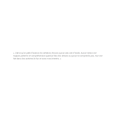
« J’aime qu’on parle d’avance de certaines choses que je vais voir à l’école. Aussi Venice est
toujours patiente et compréhensive quand je fais des erreurs ou que je ne comprends pas, tout est
fait dans des activités le fun et avec mes intérêts. »