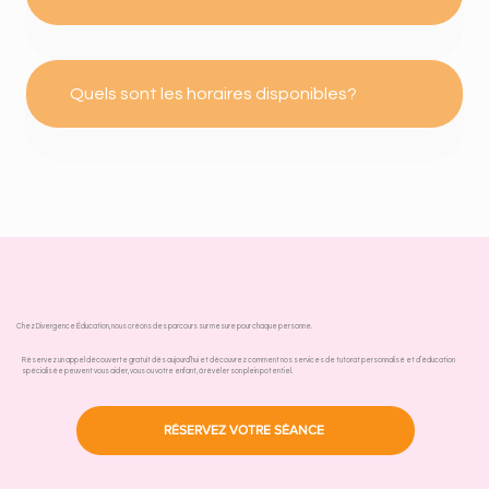
Quels sont les horaires disponibles?
Chez Divergence Éducation, nous créons des parcours sur mesure pour chaque personne.
Réservez un appel découverte gratuit dès aujourd’hui et découvrez comment nos services de tutorat personnalisé et d’éducation
spécialisée peuvent vous aider, vous ou votre enfant, à révéler son plein potentiel.
RÉSERVEZ VOTRE SÉANCE